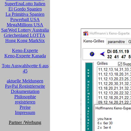
SuperEnaLotto Italien
El Gordo Spanien
La Primitiva Spanien
Powerball USA
MegaMillions USA
Sat/Wed Lottery Australia
Griechenland LOTTA
Hong Kong MarkSix
Keno-Experte
Keno-Experte Kanada
Toto Auswahlwette 6 aus
45
aktuelle Meldungen
PayPal Registrierseite
Dokumentation
Philosophie
registrieren
Preise
Impressum
Partner
/Werbung