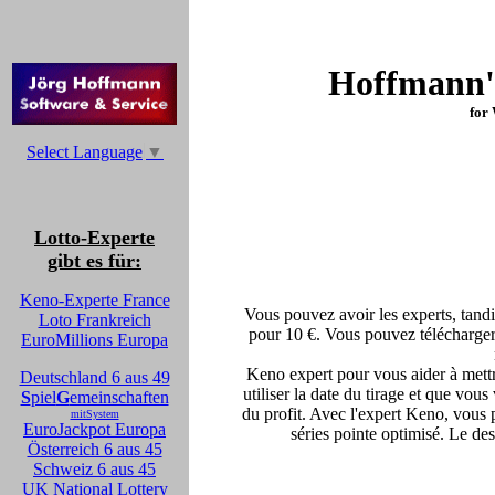
Hoffmann'
for 
Select Language
▼
Lotto-Experte
gibt es für:
Keno-Experte France
Vous pouvez avoir les experts, tand
Loto Frankreich
pour 10 €. Vous pouvez télécharger 
EuroMillions Europa
Keno expert pour vous aider à mett
Deutschland 6 aus 49
utiliser la date du tirage et que vous
S
piel
G
emeinschaften
du profit. Avec l'expert Keno, vous 
mitSystem
EuroJackpot Europa
séries pointe optimisé. Le des
Österreich 6 aus 45
Schweiz 6 aus 45
UK National Lottery